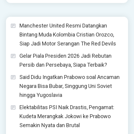
Manchester United Resmi Datangkan
Bintang Muda Kolombia Cristian Orozco,
Siap Jadi Motor Serangan The Red Devils
Gelar Piala Presiden 2026 Jadi Rebutan
Persib dan Persebaya, Siapa Terbaik?
Said Didu Ingatkan Prabowo soal Ancaman
Negara Bisa Bubar, Singgung Uni Soviet
hingga Yugoslavia
Elektabilitas PSI Naik Drastis, Pengamat:
Kudeta Merangkak Jokowi ke Prabowo
Semakin Nyata dan Brutal