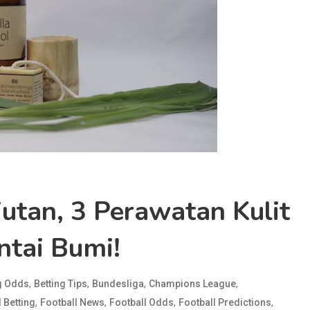
njutan, 3 Perawatan Kulit
ntai Bumi!
,
,
,
,
g Odds
Betting Tips
Bundesliga
Champions League
,
,
,
,
 Betting
Football News
Football Odds
Football Predictions