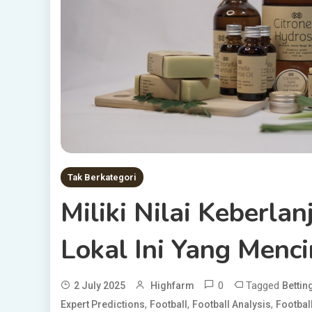
Tak Berkategori
Miliki Nilai Keberla
Lokal Ini Yang Menci
0
Tagged
2 July 2025
Highfarm
Bettin
,
,
,
Expert Predictions
Football
Football Analysis
Football