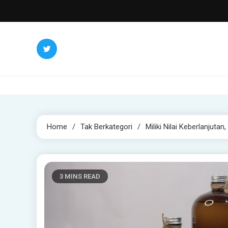
Skip
to
content
Home
Tak Berkategori
Miliki Nilai Keberlanjuta
3 MINS READ