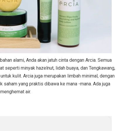
bahan alami, Anda akan jatuh cinta dengan Arcia. Semua
rat seperti minyak hazelnut, lidah buaya, dan Tengkawang,
a
untuk kulit. Arcia juga merupakan limbah minimal, dengan
uk saham yang praktis dibawa ke mana -mana. Ada juga
 menghemat air.