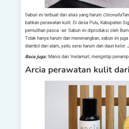
Sabun ini terbuat dari alias yang harum
Citronella
Tan
bahkan perawatan kulit. Di desa Pulu, Kabupaten S
pemulihan pasca -air. Sabun ini diproduksi oleh B
Tidak hanya harum dan menenangkan, sabun ini juga
diambil dari alam, yaitu serai harum dan daun kelor. 
Baca juga:
Manis dan ‘melamun’, mengintip penampi
Arcia perawatan kulit dar