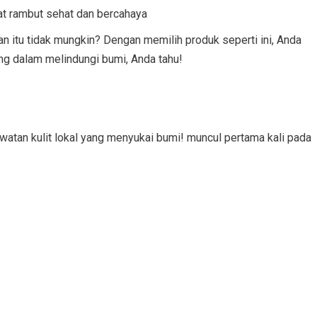
t rambut sehat dan bercahaya
gan itu tidak mungkin? Dengan memilih produk seperti ini, Anda
bung dalam melindungi bumi, Anda tahu!
erawatan kulit lokal yang menyukai bumi! muncul pertama kali pada