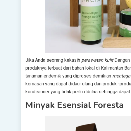
Jika Anda seorang kekasih
perawatan kulit
Dengan 
produknya terbuat dari bahan lokal di Kalimantan Ba
tanaman endemik yang diproses demikian
menteg
kemasan yang dapat didaur ulang dan produk -prod
kondisioner yang tidak perlu dibilas sehingga dapat
Minyak Esensial Foresta