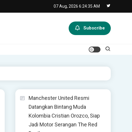
07 Aug, 2026
6:24:36 AM
Subscribe
Manchester United Resmi
Datangkan Bintang Muda
Kolombia Cristian Orozco, Siap
Jadi Motor Serangan The Red