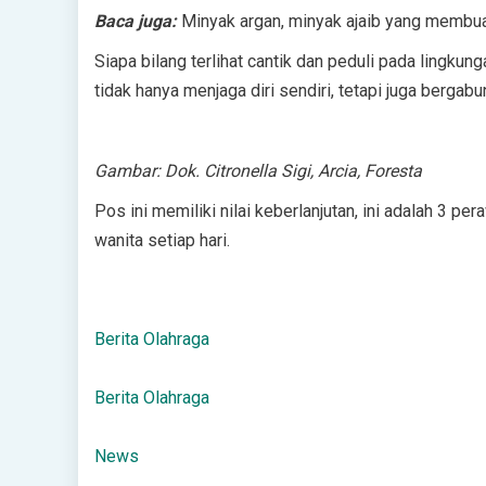
Baca juga:
Minyak argan, minyak ajaib yang membua
Siapa bilang terlihat cantik dan peduli pada lingkun
tidak hanya menjaga diri sendiri, tetapi juga berga
Gambar: Dok. Citronella Sigi, Arcia, Foresta
Pos ini memiliki nilai keberlanjutan, ini adalah 3 p
wanita setiap hari.
Berita Olahraga
Berita Olahraga
News