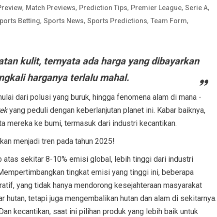
,
,
,
,
,
Preview
Match Previews
Prediction Tips
Premier League
Serie A
,
,
,
,
ports Betting
Sports News
Sports Predictions
Team Form
tan kulit, ternyata ada harga yang dibayarkan
ngkali harganya terlalu mahal.
mulai dari polusi yang buruk, hingga fenomena alam di mana -
rek
yang peduli dengan keberlanjutan planet ini. Kabar baiknya,
a mereka ke bumi, termasuk dari industri kecantikan.
akan menjadi tren pada tahun 2025!
tas sekitar 8-10% emisi global, lebih tinggi dari industri
empertimbangkan tingkat emisi yang tinggi ini, beberapa
atif, yang tidak hanya mendorong kesejahteraan masyarakat
r hutan, tetapi juga mengembalikan hutan dan alam di sekitarnya.
Dan kecantikan, saat ini pilihan produk yang lebih baik untuk