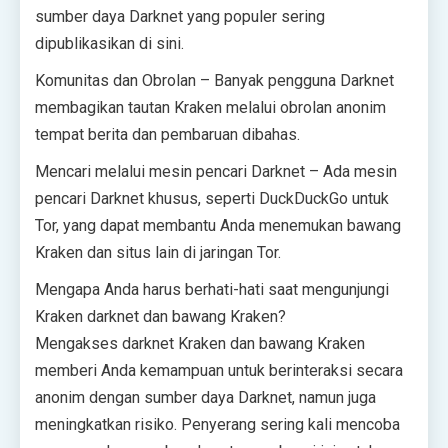
sumber daya Darknet yang populer sering
dipublikasikan di sini.
Komunitas dan Obrolan – Banyak pengguna Darknet
membagikan tautan Kraken melalui obrolan anonim
tempat berita dan pembaruan dibahas.
Mencari melalui mesin pencari Darknet – Ada mesin
pencari Darknet khusus, seperti DuckDuckGo untuk
Tor, yang dapat membantu Anda menemukan bawang
Kraken dan situs lain di jaringan Tor.
Mengapa Anda harus berhati-hati saat mengunjungi
Kraken darknet dan bawang Kraken?
Mengakses darknet Kraken dan bawang Kraken
memberi Anda kemampuan untuk berinteraksi secara
anonim dengan sumber daya Darknet, namun juga
meningkatkan risiko. Penyerang sering kali mencoba