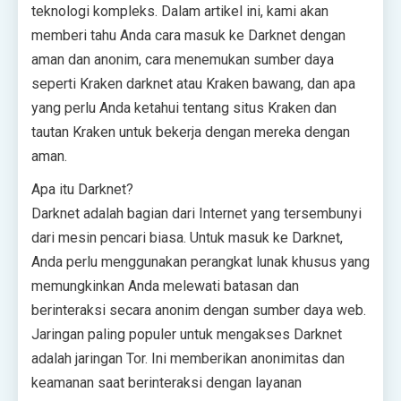
teknologi kompleks. Dalam artikel ini, kami akan
memberi tahu Anda cara masuk ke Darknet dengan
aman dan anonim, cara menemukan sumber daya
seperti Kraken darknet atau Kraken bawang, dan apa
yang perlu Anda ketahui tentang situs Kraken dan
tautan Kraken untuk bekerja dengan mereka dengan
aman.
Apa itu Darknet?
Darknet adalah bagian dari Internet yang tersembunyi
dari mesin pencari biasa. Untuk masuk ke Darknet,
Anda perlu menggunakan perangkat lunak khusus yang
memungkinkan Anda melewati batasan dan
berinteraksi secara anonim dengan sumber daya web.
Jaringan paling populer untuk mengakses Darknet
adalah jaringan Tor. Ini memberikan anonimitas dan
keamanan saat berinteraksi dengan layanan