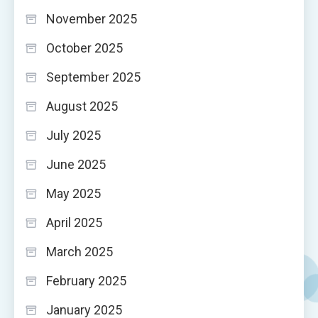
November 2025
October 2025
September 2025
August 2025
July 2025
June 2025
May 2025
April 2025
March 2025
February 2025
January 2025