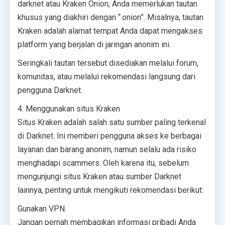
darknet atau Kraken Onion, Anda memerlukan tautan
khusus yang diakhiri dengan “.onion”. Misalnya, tautan
Kraken adalah alamat tempat Anda dapat mengakses
platform yang berjalan di jaringan anonim ini.
Seringkali tautan tersebut disediakan melalui forum,
komunitas, atau melalui rekomendasi langsung dari
pengguna Darknet.
4. Menggunakan situs Kraken
Situs Kraken adalah salah satu sumber paling terkenal
di Darknet. Ini memberi pengguna akses ke berbagai
layanan dan barang anonim, namun selalu ada risiko
menghadapi scammers. Oleh karena itu, sebelum
mengunjungi situs Kraken atau sumber Darknet
lainnya, penting untuk mengikuti rekomendasi berikut:
Gunakan VPN.
Jangan pernah membagikan informasi pribadi Anda