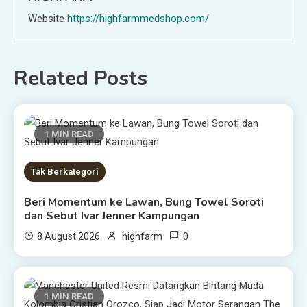
Website
https://highfarmmedshop.com/
Related Posts
1 MIN READ
Tak Berkategori
Beri Momentum ke Lawan, Bung Towel Soroti
dan Sebut Ivar Jenner Kampungan
0
8 August 2026
highfarm
1 MIN READ