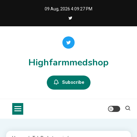
Skip
09 Aug, 2026
4:09:28 PM
to
content
Highfarmmedshop
Subscribe