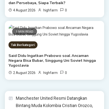
dan Persebaya, Siapa Terbaik?
0
4 August 2026
highfarm
1 MIN READ
Tak Berkategori
Said Didu Ingatkan Prabowo soal Ancaman
Negara Bisa Bubar, Singgung Uni Soviet hingga
Yugoslavia
0
2 August 2026
highfarm
Manchester United Resmi Datangkan
Bintang Muda Kolombia Cristian Orozco,