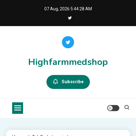
Skip
07 Aug, 2026
5:44:29 AM
to
content
Highfarmmedshop
Subscribe