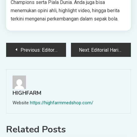
Champions serta Piala Dunia. Anda juga bisa
menemukan opini ahli, highlight video, hingga berita
terkini mengenai perkembangan dalam sepak bola.
Post
Previous:
Editorial Harian Wanita – BTS Akhirnya Comeback dengan Album Baru, Tur Dunia, dan Rumor Konser Gratis!
Next:
Editorial Harian Wanita – 4 Tempat Romantis di Drama ‘Can This Love Be Translated?’ di Kanada yang Bisa Kamu Kunjungi!
navigation
HIGHFARM
Website
https://highfarmmedshop.com/
Related Posts