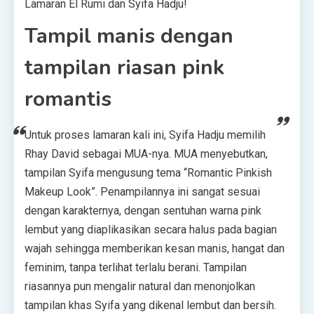
Lamaran El Rumi dan Syifa Hadju!
Tampil manis dengan
tampilan riasan pink
romantis
Untuk proses lamaran kali ini, Syifa Hadju memilih
Rhay David sebagai MUA-nya. MUA menyebutkan,
tampilan Syifa mengusung tema “Romantic Pinkish
Makeup Look”. Penampilannya ini sangat sesuai
dengan karakternya, dengan sentuhan warna pink
lembut yang diaplikasikan secara halus pada bagian
wajah sehingga memberikan kesan manis, hangat dan
feminim, tanpa terlihat terlalu berani. Tampilan
riasannya pun mengalir natural dan menonjolkan
tampilan khas Syifa yang dikenal lembut dan bersih.