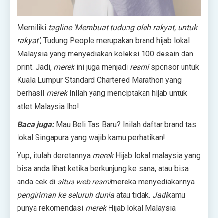
Memiliki
tagline ‘Membuat tudung oleh rakyat, untuk
rakyat’,
Tudung People merupakan brand hijab lokal
Malaysia yang menyediakan koleksi 100 desain dan
print. Jadi,
merek
ini juga menjadi
resmi
sponsor untuk
Kuala Lumpur Standard Chartered Marathon yang
berhasil
merek
Inilah yang menciptakan hijab untuk
atlet Malaysia lho!
Baca juga:
Mau Beli Tas Baru? Inilah daftar brand tas
lokal Singapura yang wajib kamu perhatikan!
Yup, itulah deretannya
merek
Hijab lokal malaysia yang
bisa anda lihat ketika berkunjung ke sana, atau bisa
anda cek di
situs web resmi
mereka menyediakannya
pengiriman ke seluruh dunia
atau tidak.
Jadi
kamu
punya rekomendasi
merek
Hijab lokal Malaysia