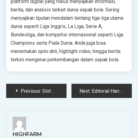
platform digital yang fokus menyajikan informasi,
berita, dan analisis terkait dunia sepak bola. Sering
menyajikan liputan mendalam tentang liga-liga utama
dunia seperti Liga Inggris, La Liga, Serie A,
Bundesliga, dan kompetisi internasional seperti Liga
Champions serta Piala Dunia. Anda juga bisa
menemukan opini ahli, highlight video, hingga berita
terkini mengenai perkembangan dalam sepak bola.
Post
Previous:
Slot Demo Buat Pemula yang Mau Belajar Tanpa Rugi
Next:
Editorial Harian Wanita – Bagaimana tanggapan Gen Z di Tim Editorial FD terhadap ‘Punya Pacar Memalukan Sekarang’?
navigation
HIGHFARM