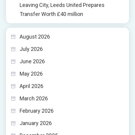
Leaving City, Leeds United Prepares
Transfer Worth £40 million
August 2026
July 2026
June 2026
May 2026
April 2026
March 2026
February 2026
January 2026