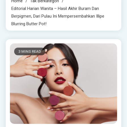
Home
Tak Berkategori
Editorial Harian Wanita – Hasil Akhir Buram Dan
Berpigmen, Dari Pulau Ini Mempersembahkan Illipe
Blurring Butter Pot!
3 MINS READ