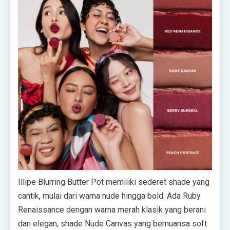
Illipe Blurring Butter Pot memiliki sederet shade yang
cantik, mulai dari warna nude hingga bold. Ada Ruby
Renaissance dengan warna merah klasik yang berani
dan elegan, shade Nude Canvas yang bernuansa soft