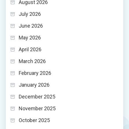
August 2026
July 2026
June 2026
May 2026
April 2026
March 2026
February 2026
January 2026
December 2025
November 2025
October 2025