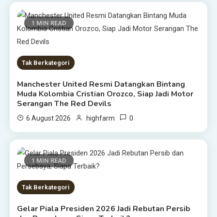
1 MIN READ
Tak Berkategori
Manchester United Resmi Datangkan Bintang
Muda Kolombia Cristian Orozco, Siap Jadi Motor
Serangan The Red Devils
0
6 August 2026
highfarm
1 MIN READ
Tak Berkategori
Gelar Piala Presiden 2026 Jadi Rebutan Persib