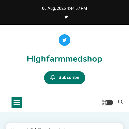
Skip
06 Aug, 2026
4:44:58 PM
to
content
Highfarmmedshop
Subscribe