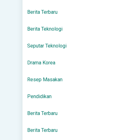
Berita Terbaru
Berita Teknologi
Seputar Teknologi
Drama Korea
Resep Masakan
Pendidikan
Berita Terbaru
Berita Terbaru