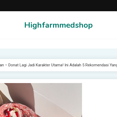
Highfarmmedshop
uan – Donat Lagi Jadi Karakter Utama! Ini Adalah 5 Rekomendasi Ya