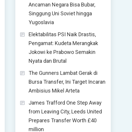
Ancaman Negara Bisa Bubar,
Singgung Uni Soviet hingga
Yugoslavia
Elektabilitas PSI Naik Drastis,
Pengamat: Kudeta Merangkak
Jokowi ke Prabowo Semakin
Nyata dan Brutal
The Gunners Lambat Gerak di
Bursa Transfer, Ini Target Incaran
Ambisius Mikel Arteta
James Trafford One Step Away
from Leaving City, Leeds United
Prepares Transfer Worth £40
million