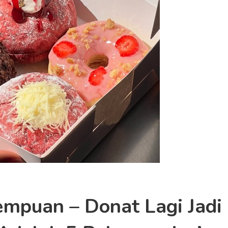
rempuan – Donat Lagi Jadi