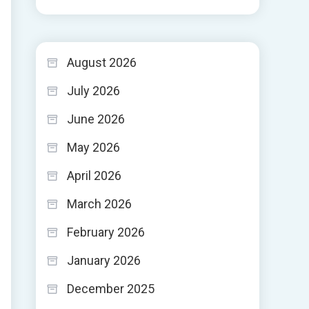
August 2026
July 2026
June 2026
May 2026
April 2026
March 2026
February 2026
January 2026
December 2025