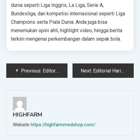
dunia seperti Liga Inggris, La Liga, Serie A,
Bundesliga, dan kompetisi internasional seperti Liga
Champions serta Piala Dunia. Anda juga bisa
menemukan opini ahli, highlight video, hingga berita
terkini mengenai perkembangan dalam sepak bola.
Post
Previous:
Editorial Harian Wanita – 5 Drama Korea Bulan Desember yang Akan Menemani Akhir Tahunmu!
Next:
Editorial Harian Wanita – Cole Haan Mengundang Anda Merasakan Apa yang Mungkin Terjadi di Musim Liburan Ini!
navigation
HIGHFARM
Website
https://highfarmmedshop.com/