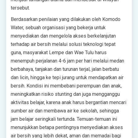
tersebut.
Berdasarkan penilaian yang dilakukan oleh Komodo
Water, sebuah organisasi yang bekerja untuk
menyediakan dan mengelola akses berkelanjutan
terhadap air bersih melalui solusi teknologi tepat
guna, masyarakat Lempe dan Wae Tulu harus
menempuh perjalanan 4-6 jam per hari melalui medan
berbahaya, tanjakan dan turunan terjal, jalan berbatu
dan licin, hingga ke tepi jurang untuk mendapatkan air
bersih. Kondisi ini membebani perempuan dan anak,
meningkatkan risiko stunting dan juga mengganggu
aktivitas belajar, karena anak harus bergantian mencari
sumber air dan membawa air ke sekolah, sehingga
jam belajar seringkali tertunda. Temuan-temuan ini
menunjukkan betapa pentingnya menyediakan akses
air bersih yang lebih dekat, aman dan memadai bagi