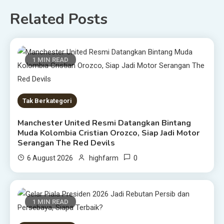
Related Posts
1 MIN READ
Tak Berkategori
Manchester United Resmi Datangkan Bintang
Muda Kolombia Cristian Orozco, Siap Jadi Motor
Serangan The Red Devils
0
6 August 2026
highfarm
1 MIN READ