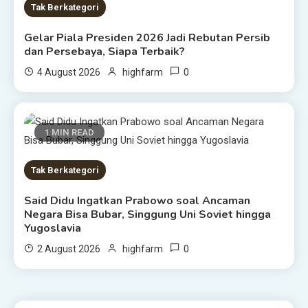
Tak Berkategori
Gelar Piala Presiden 2026 Jadi Rebutan Persib
dan Persebaya, Siapa Terbaik?
0
4 August 2026
highfarm
1 MIN READ
Tak Berkategori
Said Didu Ingatkan Prabowo soal Ancaman
Negara Bisa Bubar, Singgung Uni Soviet hingga
Yugoslavia
0
2 August 2026
highfarm