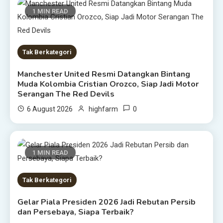
1 MIN READ
Tak Berkategori
Manchester United Resmi Datangkan Bintang
Muda Kolombia Cristian Orozco, Siap Jadi Motor
Serangan The Red Devils
0
6 August 2026
highfarm
1 MIN READ
Tak Berkategori
Gelar Piala Presiden 2026 Jadi Rebutan Persib
dan Persebaya, Siapa Terbaik?