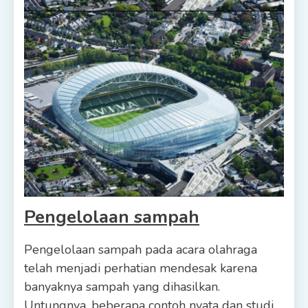
Pengelolaan sampah
Pengelolaan sampah pada acara olahraga
telah menjadi perhatian mendesak karena
banyaknya sampah yang dihasilkan.
Untungnya, beberapa contoh nyata dan studi