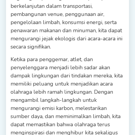
berkelanjutan dalam transportasi,
pembangunan venue, penggunaan air,
pengelolaan limbah, konsumsi energi, serta
penawaran makanan dan minuman, kita dapat
mengurangi jejak ekologis dari acara-acara ini
secara signifikan.
Ketika para penggemar, atlet, dan
penyelenggara menjadi lebih sadar akan
dampak lingkungan dari tindakan mereka, kita
memiliki peluang untuk menjadikan acara
olahraga lebih ramah lingkungan. Dengan
mengambil langkah-langkah untuk
mengurangi emisi karbon, melestarikan
sumber daya, dan meminimalkan limbah, kita
dapat memastikan bahwa olahraga terus
menginspirasi dan menghibur kita sekaligus