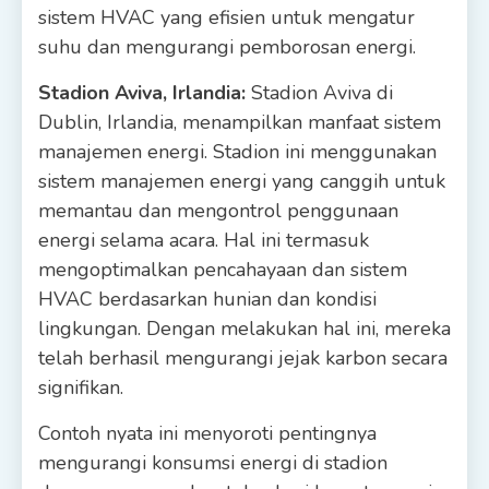
sistem HVAC yang efisien untuk mengatur
suhu dan mengurangi pemborosan energi.
Stadion Aviva, Irlandia:
Stadion Aviva di
Dublin, Irlandia, menampilkan manfaat sistem
manajemen energi. Stadion ini menggunakan
sistem manajemen energi yang canggih untuk
memantau dan mengontrol penggunaan
energi selama acara. Hal ini termasuk
mengoptimalkan pencahayaan dan sistem
HVAC berdasarkan hunian dan kondisi
lingkungan. Dengan melakukan hal ini, mereka
telah berhasil mengurangi jejak karbon secara
signifikan.
Contoh nyata ini menyoroti pentingnya
mengurangi konsumsi energi di stadion