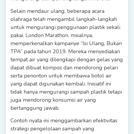
Selain mendaur ulang, beberapa acara
olahraga telah mengambil langkah-langkah
untuk mengurangi penggunaan plastik sekali
pakai. London Marathon, misalnya,
memperkenalkan kampanye “Isi Ulang, Bukan
TPA” pada tahun 2019. Mereka menyediakan
tempat air yang dilengkapi dengan gelas yang
dapat dibuat kompos dan mendorong pelari
serta penonton untuk membawa botol air
yang dapat digunakan kembali. Inisiatif ini
tidak hanya mengurangi sampah plastik tetapi
juga mendorong konsumsi air yang
bertanggung jawab.
Contoh nyata ini menggambarkan efektivitas
strategi pengelolaan sampah yang