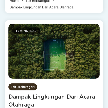
Home
Tak Berkategori
Dampak Lingkungan Dari Acara Olahraga
10 MINS READ
Tak Berkategori
Dampak Lingkungan Dari Acara
Olahraga