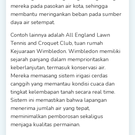
mereka pada pasokan air kota, sehingga
membantu meringankan beban pada sumber
daya air setempat.
Contoh lainnya adalah All England Lawn
Tennis and Croquet Club, tuan rumah
Kejuaraan Wimbledon. Wimbledon memiliki
sejarah panjang dalam memprioritaskan
keberlanjutan, termasuk konservasi air.
Mereka memasang sistem irigasi cerdas
canggih yang memantau kondisi cuaca dan
tingkat kelembapan tanah secara real time.
Sistem ini memastikan bahwa lapangan
menerima jumlah air yang tepat,
meminimalkan pemborosan sekaligus
menjaga kualitas permainan.