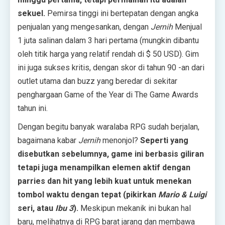
sekuel.
Pemirsa tinggi ini bertepatan dengan angka
penjualan yang mengesankan, dengan
Jernih
Menjual
1 juta salinan dalam 3 hari pertama (mungkin dibantu
oleh titik harga yang relatif rendah di $ 50 USD). Gim
ini juga sukses kritis, dengan skor di tahun 90 -an dari
outlet utama dan buzz yang beredar di sekitar
penghargaan Game of the Year di The Game Awards
tahun ini.
Dengan begitu banyak waralaba RPG sudah berjalan,
bagaimana kabar
Jernih
menonjol?
Seperti yang
disebutkan sebelumnya, game ini berbasis giliran
tetapi juga menampilkan elemen aktif dengan
parries dan hit yang lebih kuat untuk menekan
tombol waktu dengan tepat (pikirkan
Mario & Luigi
seri, atau
Ibu 3
).
Meskipun mekanik ini bukan hal
baru, melihatnya di RPG barat jarang dan membawa