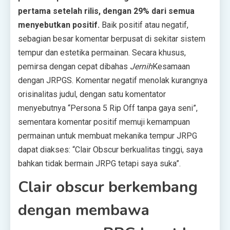
pertama setelah rilis, dengan 29% dari semua
menyebutkan positif.
Baik positif atau negatif,
sebagian besar komentar berpusat di sekitar sistem
tempur dan estetika permainan. Secara khusus,
pemirsa dengan cepat dibahas
Jernih
Kesamaan
dengan JRPGS. Komentar negatif menolak kurangnya
orisinalitas judul, dengan satu komentator
menyebutnya “Persona 5 Rip Off tanpa gaya seni”,
sementara komentar positif memuji kemampuan
permainan untuk membuat mekanika tempur JRPG
dapat diakses: “Clair Obscur berkualitas tinggi, saya
bahkan tidak bermain JRPG tetapi saya suka”.
Clair obscur berkembang
dengan membawa