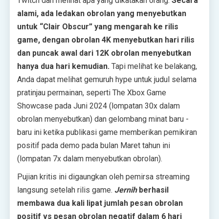
Twitch dan melihat apa yang dikatakan orang.
Secara
alami, ada ledakan obrolan yang menyebutkan
untuk “Clair Obscur” yang mengarah ke rilis
game, dengan obrolan 4K menyebutkan hari rilis
dan puncak awal dari 12K obrolan menyebutkan
hanya dua hari kemudian.
Tapi melihat ke belakang,
Anda dapat melihat gemuruh hype untuk judul selama
pratinjau permainan, seperti The Xbox Game
Showcase pada Juni 2024 (lompatan 30x dalam
obrolan menyebutkan) dan gelombang minat baru -
baru ini ketika publikasi game memberikan pemikiran
positif pada demo pada bulan Maret tahun ini
(lompatan 7x dalam menyebutkan obrolan).
Pujian kritis ini digaungkan oleh pemirsa streaming
langsung setelah rilis game.
Jernih
berhasil
membawa dua kali lipat jumlah pesan obrolan
positif vs pesan obrolan negatif dalam 6 hari