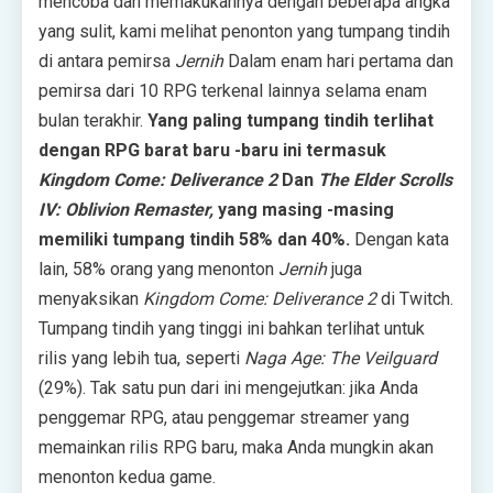
mencoba dan memakukannya dengan beberapa angka
yang sulit, kami melihat penonton yang tumpang tindih
di antara pemirsa
Jernih
Dalam enam hari pertama dan
pemirsa dari 10 RPG terkenal lainnya selama enam
bulan terakhir.
Yang paling tumpang tindih terlihat
dengan RPG barat baru -baru ini termasuk
Kingdom Come: Deliverance 2
Dan
The Elder Scrolls
IV: Oblivion Remaster,
yang masing -masing
memiliki tumpang tindih 58% dan 40%.
Dengan kata
lain, 58% orang yang menonton
Jernih
juga
menyaksikan
Kingdom Come: Deliverance 2
di Twitch.
Tumpang tindih yang tinggi ini bahkan terlihat untuk
rilis yang lebih tua, seperti
Naga Age: The Veilguard
(29%). Tak satu pun dari ini mengejutkan: jika Anda
penggemar RPG, atau penggemar streamer yang
memainkan rilis RPG baru, maka Anda mungkin akan
menonton kedua game.