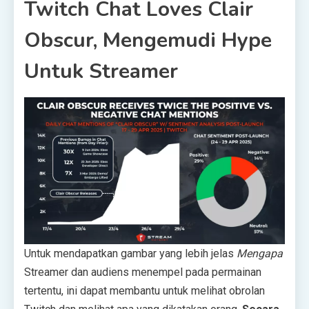
Twitch Chat Loves Clair
Obscur, Mengemudi Hype
Untuk Streamer
Untuk mendapatkan gambar yang lebih jelas
Mengapa
Streamer dan audiens menempel pada permainan
tertentu, ini dapat membantu untuk melihat obrolan