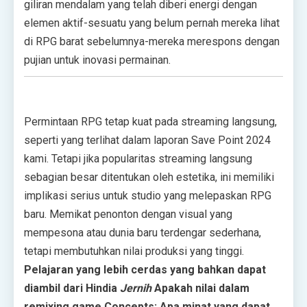
giliran mendalam yang telah diberi energi dengan
elemen aktif-sesuatu yang belum pernah mereka lihat
di RPG barat sebelumnya-mereka merespons dengan
pujian untuk inovasi permainan.
_
Permintaan RPG tetap kuat pada streaming langsung,
seperti yang terlihat dalam laporan Save Point 2024
kami. Tetapi jika popularitas streaming langsung
sebagian besar ditentukan oleh estetika, ini memiliki
implikasi serius untuk studio yang melepaskan RPG
baru. Memikat penonton dengan visual yang
mempesona atau dunia baru terdengar sederhana,
tetapi membutuhkan nilai produksi yang tinggi.
Pelajaran yang lebih cerdas yang bahkan dapat
diambil dari Hindia
Jernih
Apakah nilai dalam
remixing game Concepts: Apa minat yang dapat