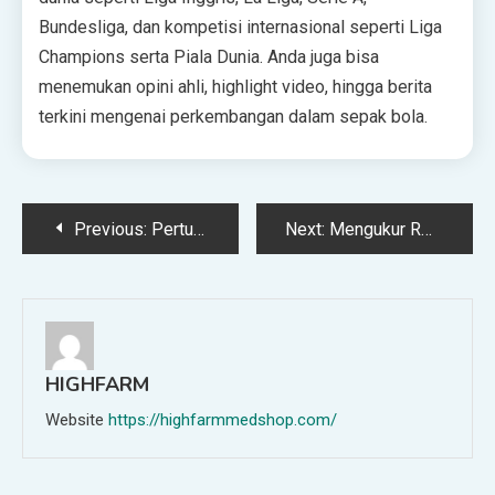
Bundesliga, dan kompetisi internasional seperti Liga
Champions serta Piala Dunia. Anda juga bisa
menemukan opini ahli, highlight video, hingga berita
terkini mengenai perkembangan dalam sepak bola.
Post
Previous:
Pertunjukan MMO seluler di streaming langsung
Next:
Mengukur ROI Anda untuk pemasaran influencer
navigation
HIGHFARM
Website
https://highfarmmedshop.com/