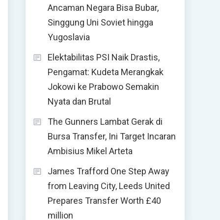
Ancaman Negara Bisa Bubar,
Singgung Uni Soviet hingga
Yugoslavia
Elektabilitas PSI Naik Drastis,
Pengamat: Kudeta Merangkak
Jokowi ke Prabowo Semakin
Nyata dan Brutal
The Gunners Lambat Gerak di
Bursa Transfer, Ini Target Incaran
Ambisius Mikel Arteta
James Trafford One Step Away
from Leaving City, Leeds United
Prepares Transfer Worth £40
million