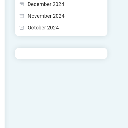
December 2024
November 2024
October 2024