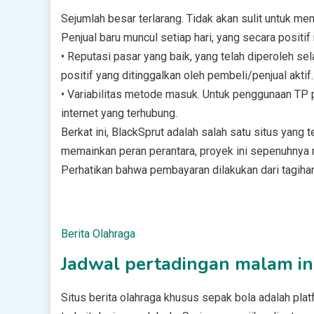
Sejumlah besar terlarang. Tidak akan sulit untuk mem
Penjual baru muncul setiap hari, yang secara posi
• Reputasi pasar yang baik, yang telah diperoleh sel
positif yang ditinggalkan oleh pembeli/penjual aktif.
• Variabilitas metode masuk. Untuk penggunaan TP 
internet yang terhubung.
Berkat ini, BlackSprut adalah salah satu situs yang
memainkan peran perantara, proyek ini sepenuhnya 
Perhatikan bahwa pembayaran dilakukan dari tagiha
Berita Olahraga
Jadwal pertadingan malam in
Situs berita olahraga khusus sepak bola adalah platf