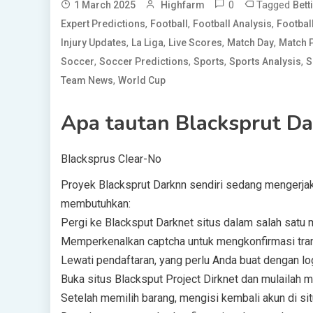
0
Tagged
1 March 2025
Highfarm
Bett
,
,
,
Expert Predictions
Football
Football Analysis
Football
,
,
,
,
Injury Updates
La Liga
Live Scores
Match Day
Match 
,
,
,
,
Soccer
Soccer Predictions
Sports
Sports Analysis
S
,
Team News
World Cup
Apa tautan Blacksprut Da
Blacksprus Clear-No
Proyek Blacksprut Darknn sendiri sedang mengerja
membutuhkan:
Pergi ke Blacksput Darknet situs dalam salah satu
Memperkenalkan captcha untuk mengkonfirmasi tran
Lewati pendaftaran, yang perlu Anda buat dengan log
Buka situs Blacksput Project Dirknet dan mulailah m
Setelah memilih barang, mengisi kembali akun di s