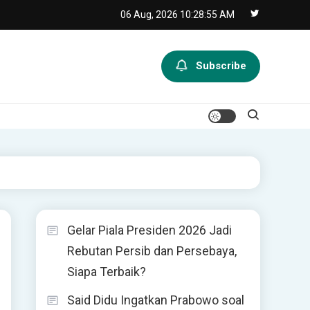
06 Aug, 2026
10:28:56 AM
Subscribe
Gelar Piala Presiden 2026 Jadi
Rebutan Persib dan Persebaya,
Siapa Terbaik?
Said Didu Ingatkan Prabowo soal