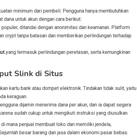
kuatan minimum dari pembeli. Pengguna hanya membutuhkan
 dana untuk akun dengan cara berikut:
an populer, ditandai dengan anonimitas dan keamanan. Platform
crypt tanpa batasan dan memberikan perlindungan terhadap
ut.
yang termasuk perlindungan peretasan, serta kemungkinan
ut Slink di Situs
an kartu bank atau dompet elektronik. Tindakan tidak sulit, yaitu
ada keraguan.
 pengguna dijamin menerima dana per akun, dan ia dapat segera
karena sudah cukup untuk mengikuti instruksi yang diusulkan.
i, di mana penjual membuat toko dan memiliki jendela,
Sejumlah besar barang dan jasa dalam ekonomi pasar bebas.