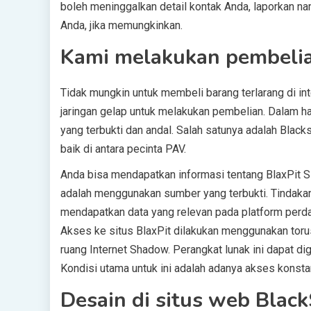
boleh meninggalkan detail kontak Anda, laporkan nam
Anda, jika memungkinkan.
Kami melakukan pembelia
Tidak mungkin untuk membeli barang terlarang di in
jaringan gelap untuk melakukan pembelian. Dalam h
yang terbukti dan andal. Salah satunya adalah Blac
baik di antara pecinta PAV.
Anda bisa mendapatkan informasi tentang BlaxPit S
adalah menggunakan sumber yang terbukti. Tindaka
mendapatkan data yang relevan pada platform per
Akses ke situs BlaxPit dilakukan menggunakan torus,
ruang Internet Shadow. Perangkat lunak ini dapat d
Kondisi utama untuk ini adalah adanya akses konstan
Desain di situs web Black