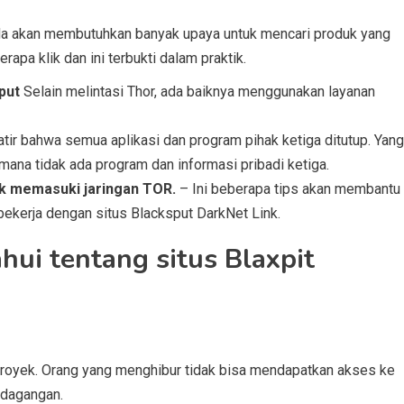
nda akan membutuhkan banyak upaya untuk mencari produk yang
apa klik dan ini terbukti dalam praktik.
sput
Selain melintasi Thor, ada baiknya menggunakan layanan
ir bahwa semua aplikasi dan program pihak ketiga ditutup. Yang
mana tidak ada program dan informasi pribadi ketiga.
uk memasuki jaringan TOR.
– Ini beberapa tips akan membantu
bekerja dengan situs Blacksput DarkNet Link.
hui tentang situs Blaxpit
proyek. Orang yang menghibur tidak bisa mendapatkan akses ke
rdagangan.