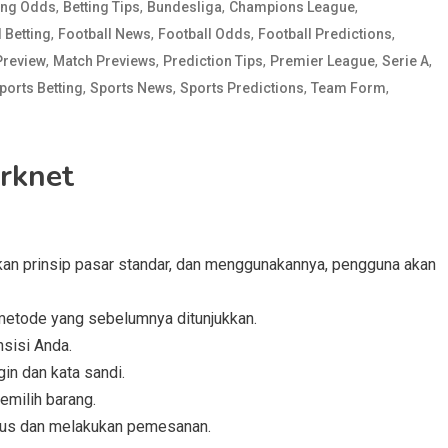
,
,
,
,
ing Odds
Betting Tips
Bundesliga
Champions League
,
,
,
,
 Betting
Football News
Football Odds
Football Predictions
,
,
,
,
,
Preview
Match Previews
Prediction Tips
Premier League
Serie A
,
,
,
,
ports Betting
Sports News
Sports Predictions
Team Form
rknet
kan prinsip pasar standar, dan menggunakannya, pengguna akan
 metode yang sebelumnya ditunjukkan.
sisi Anda.
in dan kata sandi.
emilih barang.
itus dan melakukan pemesanan.