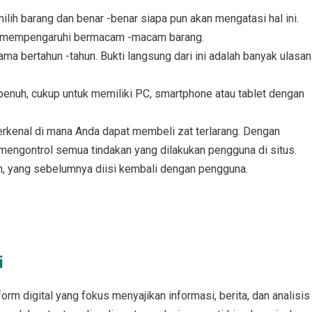
ilih barang dan benar -benar siapa pun akan mengatasi hal ini.
tif mempengaruhi bermacam -macam barang.
ama bertahun -tahun. Bukti langsung dari ini adalah banyak ulasan
penuh, cukup untuk memiliki PC, smartphone atau tablet dengan
 terkenal di mana Anda dapat membeli zat terlarang. Dengan
mengontrol semua tindakan yang dilakukan pengguna di situs.
n, yang sebelumnya diisi kembali dengan pengguna.
i
orm digital yang fokus menyajikan informasi, berita, dan analisis