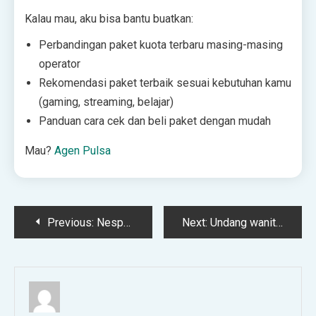
Kalau mau, aku bisa bantu buatkan:
Perbandingan paket kuota terbaru masing-masing
operator
Rekomendasi paket terbaik sesuai kebutuhan kamu
(gaming, streaming, belajar)
Panduan cara cek dan beli paket dengan mudah
Mau?
Agen Pulsa
Post
Previous:
Nespresso menghadirkan nostalgia Muslim panas tahun 90 -an melalui instalasi gerobak kopi!
Next:
Undang wanita jilbab yang lebih aktif, hijab kinerja ASICS RLIS dan pindahkan kampanye pikirannya!
navigation