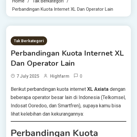
Home
Tak Berkategori
Perbandingan Kuota Internet XL Dan Operator Lain
1 MIN READ
Tak Berkategori
Perbandingan Kuota Internet XL
Dan Operator Lain
0
7 July 2025
Highfarm
Berikut perbandingan kuota internet
XL Axiata
dengan
beberapa operator besar lain di Indonesia (Telkomsel,
Indosat Ooredoo, dan Smartfren), supaya kamu bisa
lihat kelebihan dan kekurangannya:
Perbandingan Kuota