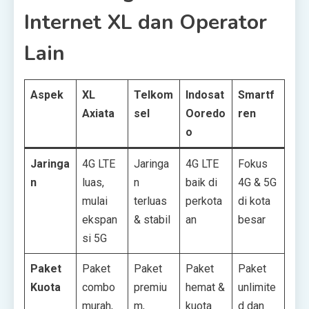
Internet XL dan Operator
Lain
Aspek
XL
Telkom
Indosat
Smartf
Axiata
sel
Ooredo
ren
o
Jaringa
4G LTE
Jaringa
4G LTE
Fokus
n
luas,
n
baik di
4G & 5G
mulai
terluas
perkota
di kota
ekspan
& stabil
an
besar
si 5G
Paket
Paket
Paket
Paket
Paket
Kuota
combo
premiu
hemat &
unlimite
murah,
m,
kuota
d dan