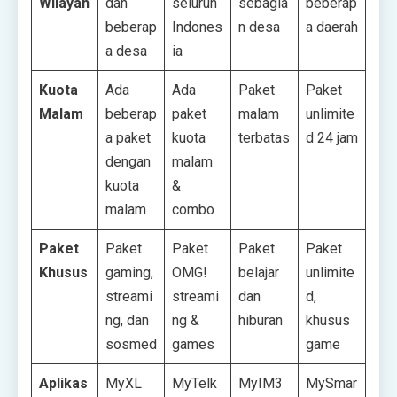
Wilayah
dan
seluruh
sebagia
beberap
beberap
Indones
n desa
a daerah
a desa
ia
Kuota
Ada
Ada
Paket
Paket
Malam
beberap
paket
malam
unlimite
a paket
kuota
terbatas
d 24 jam
dengan
malam
kuota
&
malam
combo
Paket
Paket
Paket
Paket
Paket
Khusus
gaming,
OMG!
belajar
unlimite
streami
streami
dan
d,
ng, dan
ng &
hiburan
khusus
sosmed
games
game
Aplikas
MyXL
MyTelk
MyIM3
MySmar