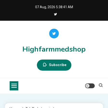
Skip
07 Aug, 2026
5:38:41 AM
to
content
Highfarmmedshop
Subscribe