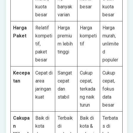
kuota
banyak
besar
kuota
besar
varian
besar
Harga
Relatif
Harga
Harga
Harga
Paket
kompeti
premiu
kompeti
murah,
tif,
m lebih
tif
unlimite
paket
tinggi
d
besar
populer
Kecepa
Cepat di
Sangat
Cukup
Cukup
tan
area
cepat
cepat,
cepat,
jaringan
dan
terkada
fokus
kuat
stabil
ng naik
data
turun
besar
Cakupa
Baik di
Terbaik
Baik di
Terbata
n
kota
di
kota &
s di